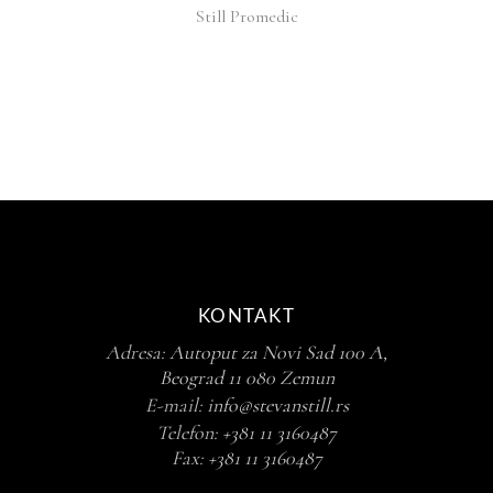
Still Promedic
KONTAKT
Adresa:
Autoput za Novi Sad 100 A,
Beograd 11 080 Zemun
E-mail:
info@stevanstill.rs
Telefon:
+381 11 3160487
Fax:
+381 11 3160487