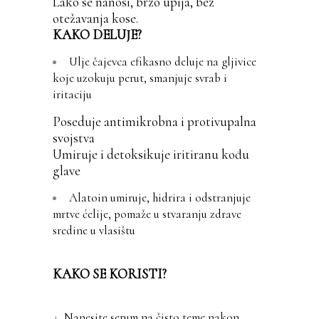
Lako se nanosi, brzo upija, bez
otežavanja kose.
KAKO DELUJE?
Ulje čajevca efikasno deluje na gljivice
koje uzokuju perut, smanjuje svrab i
iritaciju
Poseduje antimikrobna i protivupalna
svojstva
Umiruje i detoksikuje iritiranu kođu
glave
Alatoin umiruje, hidrira i odstranjuje
mrtve ćelije, pomaže u stvaranju zdrave
sredine u vlasištu
KAKO SE KORISTI?
Nanesite serum na čisto teme nakon