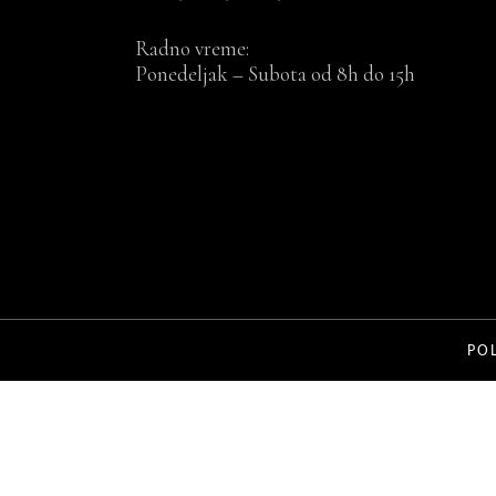
STILL mask
Radno vreme:
Ponedeljak – Subota od 8h do 15h
Preparati za negu i stilizovanje kose
Aksesoari za kosu
STILL ČETKE
PO