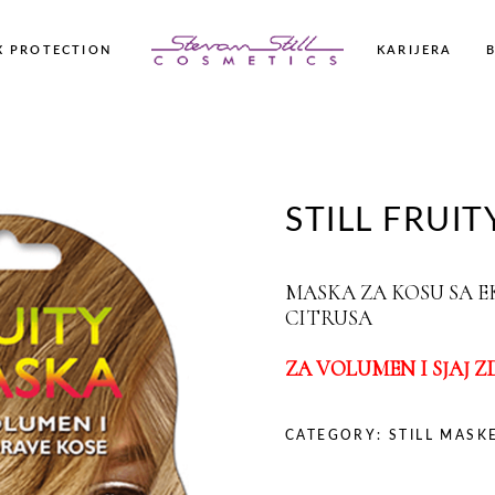
 PROTECTION
KARIJERA
STILL Cream 55
STILL FRUI
medic
REM KOLEKCIJA –
POPART Styling kolekcija
zami, maske i pakovanje
danja kose
POPART Ulja za kosu
MASKA ZA KOSU SA 
nje kose
CITRUSA
uti
 i suvi krajevi
ZA VOLUMEN I SJAJ Z
i kosa
Professional nega
CATEGORY:
STILL MASK
olekcija – šamponi,
ske