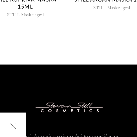
15ML
STILL Maske 15ml
STILL Maske 15ml
Prvi domaći proizvođač kozmetike za