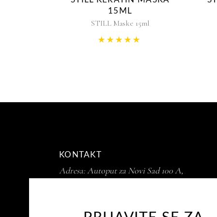
15ML
STILL Maske 15ml
Rated
5.00
out of 5
KONTAKT
Adresa:
Autoput za Novi Sad 100 A,
Beograd 11 080 Zemun
E-mail:
info@stevanstill.rs
Telefon:
+381 11 3160487