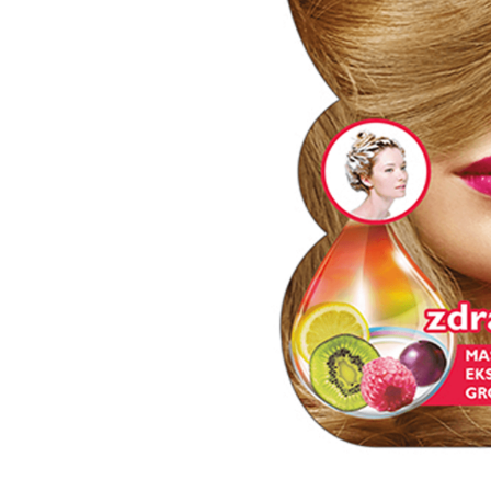
STILL mask
Preparati za negu i stilizovanje kose
Aksesoari za kosu
STILL ČETKE