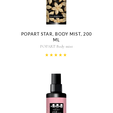
POPART STAR, BODY MIST, 200
ML
POPART Body mist
Rated
5.00
out of 5