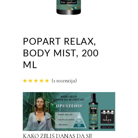
POPART RELAX,
BODY MIST, 200
ML
(
1
recenzija)
Rated
1
5.00
out of 5
based
on
customer
rating
KAKO ŽELIŠ DANAS DA SE