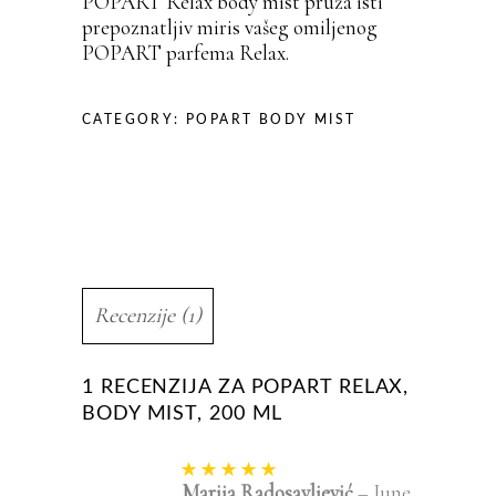
POPART Relax body mist pruža isti
prepoznatljiv miris vašeg omiljenog
POPART parfema Relax.
CATEGORY:
POPART BODY MIST
Recenzije (1)
1 RECENZIJA ZA
POPART RELAX,
BODY MIST, 200 ML
Rated
5
out of
Marija Radosavljević
–
June