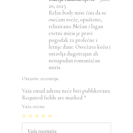
5
20, 2025
Relax body mist čini da se
osećam sveže, opušteno,
relaxirano. Nežan i lagan
cvetni miris je pravi
pogodak za prolećne i
letnje dane. Osvežava kožu i
ostavlja dugotrajan ali
nenapadan romantičan
miris.
Ostavite recenziju
Vaša email adresa neće biti publikovana.
Required fields are marked
*
Vaša ocena