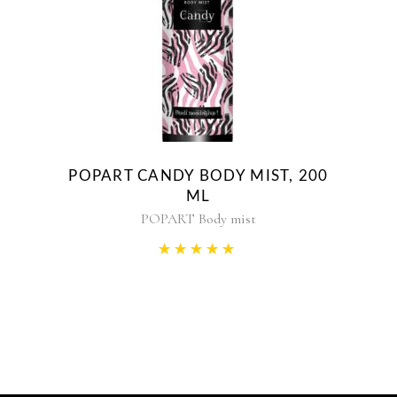
POPART CANDY BODY MIST, 200
ML
POPART Body mist
Rated
5.00
out of 5