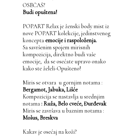
OSEĆAŠ?
Budi opuštena!
POPART Relax je ženski body mist iz
nove POPART kolekcije, jedinstvenog
koncepta
emocije i raspoloženja.
Sa savršenim spojem mirisnih
kompozicija, direktno budi vaše
emocije, da se osećate upravo onako
kako ste želeli-Opušteno!
Miris se otvara u gornjim notama :
Bergamot, Jabuka, Lišće
Kompozicija se nastavlja u srednjim
notama
:
Ruža, Belo cveće, Đurđevak
Miris se završava u baznim notama :
Mošus, Breskva
Kakav je osećaj na koži?