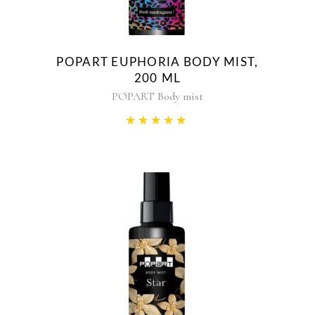
POPART EUPHORIA BODY MIST,
200 ML
POPART Body mist
Rated
5.00
out of 5