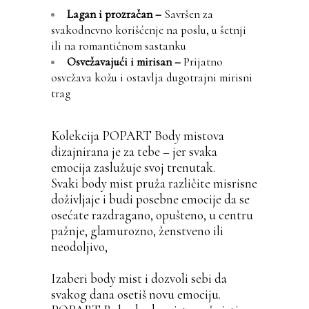
Lagan i prozračan –
Savršen za
svakodnevno korišćenje na poslu, u šetnji
ili na romantičnom sastanku
Osvežavajući i mirisan –
Prijatno
osvežava kožu i ostavlja dugotrajni mirisni
trag
Kolekcija POPART Body mistova
dizajnirana je za tebe – jer svaka
emocija zaslužuje svoj trenutak.
Svaki body mist pruža različite misrisne
doživljaje i budi posebne emocije da se
osećate razdragano, opušteno, u centru
pažnje, glamurozno, ženstveno ili
neodoljivo,
Izaberi body mist i dozvoli sebi da
svakog dana osetiš novu emociju.