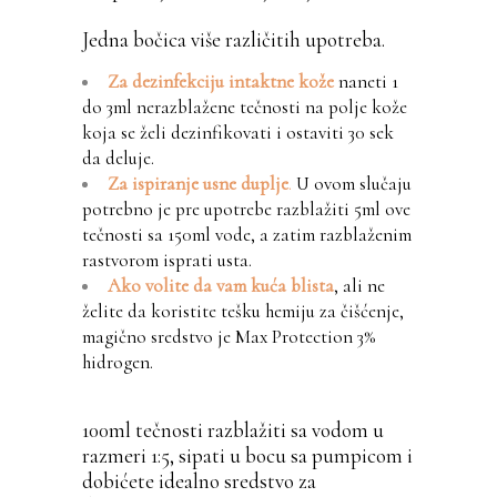
Jedna bočica više različitih upotreba.
Za dezinfekciju intaktne kože
naneti 1
do 3ml nerazblažene tečnosti na polje kože
koja se želi dezinfikovati i ostaviti 30 sek
da deluje.
Za ispiranje usne duplje
.
U ovom slučaju
potrebno je pre upotrebe razblažiti 5ml ove
tečnosti sa 150ml vode, a zatim razblaženim
rastvorom isprati usta.
Ako volite da vam kuća blista
, ali ne
želite da koristite tešku hemiju za čišćenje,
magično sredstvo je Max Protection 3%
hidrogen.
100ml tečnosti razblažiti sa vodom u
razmeri 1:5, sipati u bocu sa pumpicom i
dobićete idealno sredstvo za