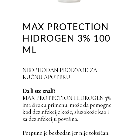
MAX PROTECTION
HIDROGEN 3% 100
ML
NEOPHODAN PROIZVOD ZA
KUĆNU APOTEKU
Da li ste znali?
MAX PROTECTION HIDROGEN 3%
ima široku primenu, može da pomogne
kod dezinfekcije kože, sluzokože kao i
za dezinfekciju površina.
Potpuno je bezbedan jer nije toksičan.