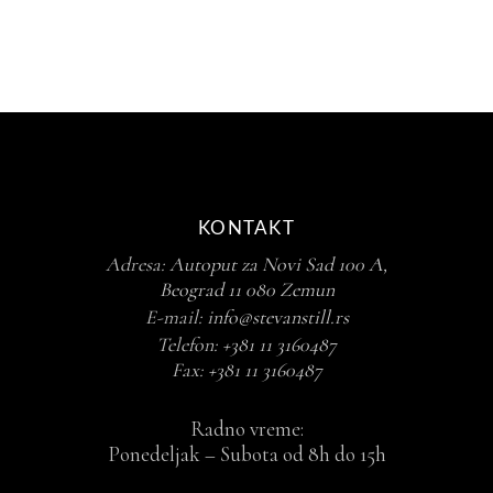
KONTAKT
Adresa:
Autoput za Novi Sad 100 A,
Beograd 11 080 Zemun
E-mail:
info@stevanstill.rs
Telefon:
+381 11 3160487
Fax:
+381 11 3160487
Radno vreme:
Ponedeljak – Subota od 8h do 15h