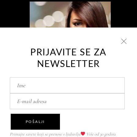
PRIJAVITE SE ZA
NEWSLETTER
POŠALJI
Primajte savete koji se prenose s ljubavlju
Više od 30 godina